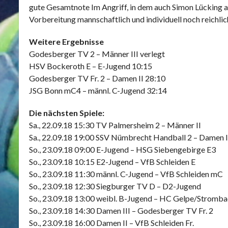
gute Gesamtnote Im Angriff, in dem auch Simon Lücking au
Vorbereitung mannschaftlich und individuell noch reichlic
Weitere Ergebnisse
Godesberger TV 2 – Männer III verlegt
HSV Bockeroth E – E-Jugend 10:15
Godesberger TV Fr. 2 – Damen II 28:10
JSG Bonn mC4 – männl. C-Jugend 32:14
Die nächsten Spiele:
Sa., 22.09.18 15:30 TV Palmersheim 2 – Männer II
Sa., 22.09.18 19:00 SSV Nümbrecht Handball 2 – Damen I
So., 23.09.18 09:00 E-Jugend – HSG Siebengebirge E3
So., 23.09.18 10:15 E2-Jugend – VfB Schleiden E
So., 23.09.18 11:30 männl. C-Jugend – VfB Schleiden mC
So., 23.09.18 12:30 Siegburger TV D – D2-Jugend
So., 23.09.18 13:00 weibl. B-Jugend – HC Gelpe/Stromb
So., 23.09.18 14:30 Damen III – Godesberger TV Fr. 2
So., 23.09.18 16:00 Damen II – VfB Schleiden Fr.