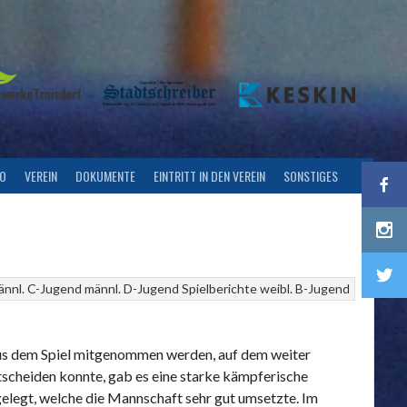
FO
VEREIN
DOKUMENTE
EINTRITT IN DEN VEREIN
SONSTIGES
ännl. C-Jugend
männl. D-Jugend
Spielberichte
weibl. B-Jugend
es aus dem Spiel mitgenommen werden, auf dem weiter
ntscheiden konnte, gab es eine starke kämpferische
elegt, welche die Mannschaft sehr gut umsetzte. Im