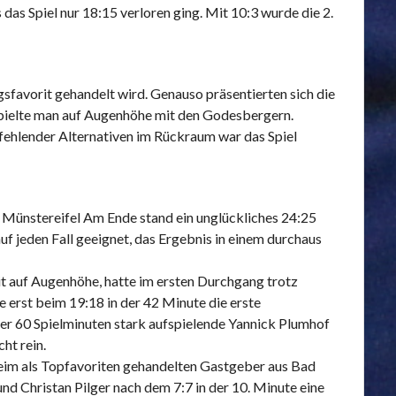
das Spiel nur 18:15 verloren ging. Mit 10:3 wurde die 2.
sfavorit gehandelt wird. Genauso präsentierten sich die
spielte man auf Augenhöhe mit den Godesbergern.
ehlender Alternativen im Rückraum war das Spiel
 Münstereifel Am Ende stand ein unglückliches 24:25
 auf jeden Fall geeignet, das Ergebnis in einem durchaus
it auf Augenhöhe, hatte im ersten Durchgang trotz
erst beim 19:18 in der 42 Minute die erste
ber 60 Spielminuten stark aufspielende Yannick Plumhof
ht rein.
heim als Topfavoriten gehandelten Gastgeber aus Bad
nd Christan Pilger nach dem 7:7 in der 10. Minute eine