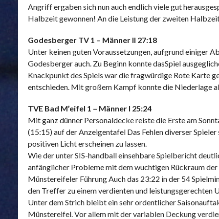
Angriff ergaben sich nun auch endlich viele gut herausges
Halbzeit gewonnen! An die Leistung der zweiten Halb
Godesberger TV 1 – Männer II 27:18
Unter keinen guten Voraussetzungen, aufgrund einiger Abs
Godesberger auch. Zu Beginn konnte dasSpiel ausgeglich
Knackpunkt des Spiels war die fragwürdige Rote Karte g
entschieden. Mit großem Kampf konnte die Niederlage a
TVE Bad M’eifel 1 – Männer I 25:24
Mit ganz dünner Personaldecke reiste die Erste am Sonnt
(15:15) auf der Anzeigentafel Das Fehlen diverser Spieler s
positiven Licht erscheinen zu lassen.
Wie der unter SIS-handball einsehbare Spielbericht deutl
anfänglicher Probleme mit dem wuchtigen Rückraum der Ba
Münstereifeler Führung Auch das 23:22 in der 54 Spielmin
den Treffer zu einem verdienten und leistungsgerechten Un
Unter dem Strich bleibt ein sehr ordentlicher Saisonauf
Münstereifel. Vor allem mit der variablen Deckung verdie