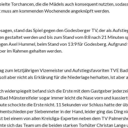
pielte Torchancen, die die Mädels auch konsequent nutzten, sodass 
zeit muss am kommenden Wochenende angeknüpft werden.
agen, stand das Spiel gegen den Godesberger TV, der als Aufstieg
en gestaltet werden und bis zum Stand vom 8:8 nach 21 Minuten 
egen Axel Hummel, beim Stand von 13:9 für Godesberg. Aufgrund f
ber im Rahmen gehalten werden.
ag zum letztjährigen Vizemeister und Aufstiegsfavoriten TVE Bad
oll aber nicht als Erklärung für die Niederlage herhalten, ist aber
ich widerspiegelt befand sich die Erste mit dem Gastgeber jederze
d Münstereifeler sogar immer leicht die Nase vorn und kassierte 
ute schockte die Erste nicht. 11 Sekunden vor Schluss hatte der ü
entschieden per Siebenmeter in der Hand, leider ging das Ding nic
takt bei einem von allen Kreisliga-Experten neben dem TV Palmers
nte sich das Team um die beiden starken Torhüter Christan Lange u