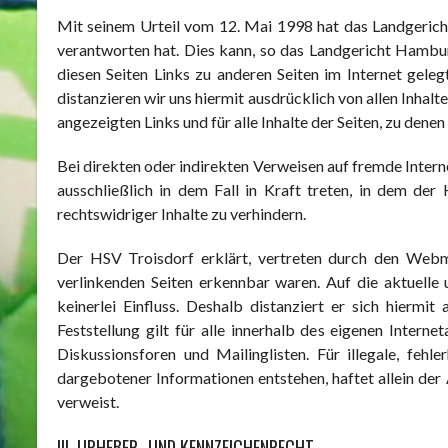
Mit seinem Urteil vom 12. Mai 1998 hat das Landgericht
verantworten hat. Dies kann, so das Landgericht Hambur
diesen Seiten Links zu anderen Seiten im Internet gele
distanzieren wir uns hiermit ausdrücklich von allen Inhalte
angezeigten Links und für alle Inhalte der Seiten, zu den
Bei direkten oder indirekten Verweisen auf fremde Inter
ausschließlich in dem Fall in Kraft treten, in dem de
rechtswidriger Inhalte zu verhindern.
Der HSV Troisdorf erklärt, vertreten durch den Webma
verlinkenden Seiten erkennbar waren. Auf die aktuelle 
keinerlei Einfluss. Deshalb distanziert er sich hiermi
Feststellung gilt für alle innerhalb des eigenen Inte
Diskussionsforen und Mailinglisten. Für illegale, feh
dargebotener Informationen entstehen, haftet allein der A
verweist.
III. URHEBER- UND KENNZEICHENRECHT