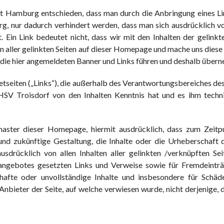
 Hamburg entschieden, dass man durch die Anbringung eines Link
g, nur dadurch verhindert werden, dass man sich ausdrücklich von
gt. Ein Link bedeutet nicht, dass wir mit den Inhalten der gelin
n aller gelinkten Seiten auf dieser Homepage und mache uns diese In
en die hier angemeldeten Banner und Links führen und deshalb über
netseiten („Links“), die außerhalb des Verantwortungsbereiches de
r HSV Troisdorf von den Inhalten Kenntnis hat und es ihm tec
ster dieser Homepage, hiermit ausdrücklich, dass zum Zeitpun
und zukünftige Gestaltung, die Inhalte oder die Urheberschaft
t ausdrücklich von allen Inhalten aller gelinkten /verknüpften S
rnetangebotes gesetzten Links und Verweise sowie für Fremdeint
lerhafte oder unvollständige Inhalte und insbesondere für Sch
nbieter der Seite, auf welche verwiesen wurde, nicht derjenige, d