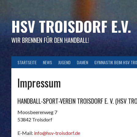
Skip
to
content
HSV TROISDORF E.V.
WIR BRENNEN FÜR DEN HANDBALL!
STARTSEITE
NEWS
JUGEND
DAMEN
GYMNASTIK BEIM HSV TR
Impressum
HANDBALL-SPORT-VEREIN TROISDORF E. V.
(HSV TRO
Moosbeerenweg 7
53842 Troisdorf
E-Mail:
info@hsv-troisdorf.de