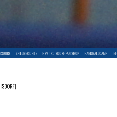
OISDORF
SPIELBERICHTE
HSV TROISDORF FAN SHOP
HANDBALLCAMP
IN
ISDORF)