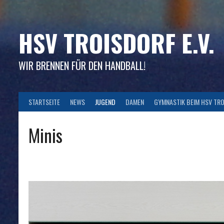
Skip
to
content
HSV TROISDORF E.V.
WIR BRENNEN FÜR DEN HANDBALL!
STARTSEITE
NEWS
JUGEND
DAMEN
GYMNASTIK BEIM HSV TR
Minis