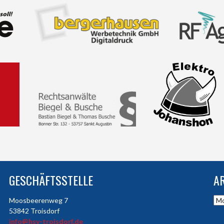
GESCHÄFTSSTELLE
A
Arc
Moosbeerenweg 7
53842 Troisdorf
info@hsv-troisdorf.de