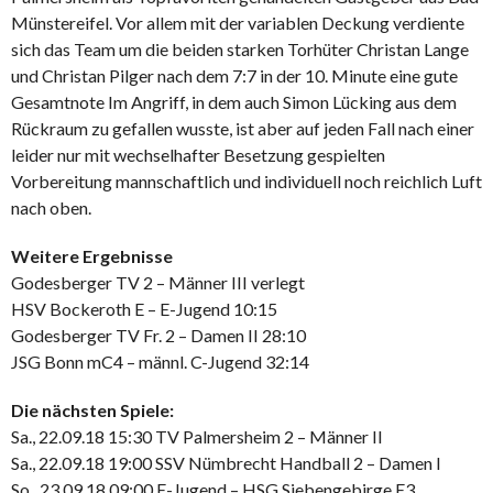
Münstereifel. Vor allem mit der variablen Deckung verdiente
sich das Team um die beiden starken Torhüter Christan Lange
und Christan Pilger nach dem 7:7 in der 10. Minute eine gute
Gesamtnote Im Angriff, in dem auch Simon Lücking aus dem
Rückraum zu gefallen wusste, ist aber auf jeden Fall nach einer
leider nur mit wechselhafter Besetzung gespielten
Vorbereitung mannschaftlich und individuell noch reichlich Luft
nach oben.
Weitere Ergebnisse
Godesberger TV 2 – Männer III verlegt
HSV Bockeroth E – E-Jugend 10:15
Godesberger TV Fr. 2 – Damen II 28:10
JSG Bonn mC4 – männl. C-Jugend 32:14
Die nächsten Spiele:
Sa., 22.09.18 15:30 TV Palmersheim 2 – Männer II
Sa., 22.09.18 19:00 SSV Nümbrecht Handball 2 – Damen I
So., 23.09.18 09:00 E-Jugend – HSG Siebengebirge E3