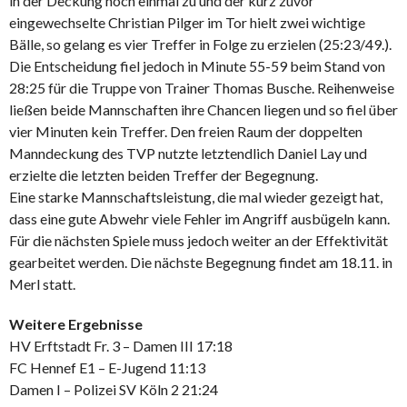
in der Deckung noch einmal zu und der kurz zuvor
eingewechselte Christian Pilger im Tor hielt zwei wichtige
Bälle, so gelang es vier Treffer in Folge zu erzielen (25:23/49.).
Die Entscheidung fiel jedoch in Minute 55-59 beim Stand von
28:25 für die Truppe von Trainer Thomas Busche. Reihenweise
ließen beide Mannschaften ihre Chancen liegen und so fiel über
vier Minuten kein Treffer. Den freien Raum der doppelten
Manndeckung des TVP nutzte letztendlich Daniel Lay und
erzielte die letzten beiden Treffer der Begegnung.
Eine starke Mannschaftsleistung, die mal wieder gezeigt hat,
dass eine gute Abwehr viele Fehler im Angriff ausbügeln kann.
Für die nächsten Spiele muss jedoch weiter an der Effektivität
gearbeitet werden. Die nächste Begegnung findet am 18.11. in
Merl statt.
Weitere Ergebnisse
HV Erftstadt Fr. 3 – Damen III 17:18
FC Hennef E1 – E-Jugend 11:13
Damen I – Polizei SV Köln 2 21:24