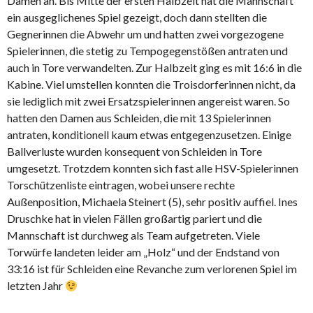
Damen an. Bis Mitte der ersten Halbzeit hat die Mannschaft
ein ausgeglichenes Spiel gezeigt, doch dann stellten die
Gegnerinnen die Abwehr um und hatten zwei vorgezogene
Spielerinnen, die stetig zu Tempogegenstößen antraten und
auch in Tore verwandelten. Zur Halbzeit ging es mit 16:6 in die
Kabine. Viel umstellen konnten die Troisdorferinnen nicht, da
sie lediglich mit zwei Ersatzspielerinnen angereist waren. So
hatten den Damen aus Schleiden, die mit 13 Spielerinnen
antraten, konditionell kaum etwas entgegenzusetzen. Einige
Ballverluste wurden konsequent von Schleiden in Tore
umgesetzt. Trotzdem konnten sich fast alle HSV-Spielerinnen
Torschützenliste eintragen, wobei unsere rechte
Außenposition, Michaela Steinert (5), sehr positiv auffiel. Ines
Druschke hat in vielen Fällen großartig pariert und die
Mannschaft ist durchweg als Team aufgetreten. Viele
Torwürfe landeten leider am „Holz“ und der Endstand von
33:16 ist für Schleiden eine Revanche zum verlorenen Spiel im
letzten Jahr