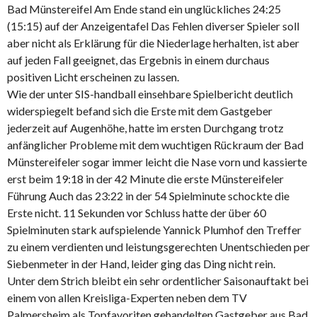
Bad Münstereifel Am Ende stand ein unglückliches 24:25
(15:15) auf der Anzeigentafel Das Fehlen diverser Spieler soll
aber nicht als Erklärung für die Niederlage herhalten, ist aber
auf jeden Fall geeignet, das Ergebnis in einem durchaus
positiven Licht erscheinen zu lassen.
Wie der unter SIS-handball einsehbare Spielbericht deutlich
widerspiegelt befand sich die Erste mit dem Gastgeber
jederzeit auf Augenhöhe, hatte im ersten Durchgang trotz
anfänglicher Probleme mit dem wuchtigen Rückraum der Bad
Münstereifeler sogar immer leicht die Nase vorn und kassierte
erst beim 19:18 in der 42 Minute die erste Münstereifeler
Führung Auch das 23:22 in der 54 Spielminute schockte die
Erste nicht. 11 Sekunden vor Schluss hatte der über 60
Spielminuten stark aufspielende Yannick Plumhof den Treffer
zu einem verdienten und leistungsgerechten Unentschieden per
Siebenmeter in der Hand, leider ging das Ding nicht rein.
Unter dem Strich bleibt ein sehr ordentlicher Saisonauftakt bei
einem von allen Kreisliga-Experten neben dem TV
Palmersheim als Topfavoriten gehandelten Gastgeber aus Bad