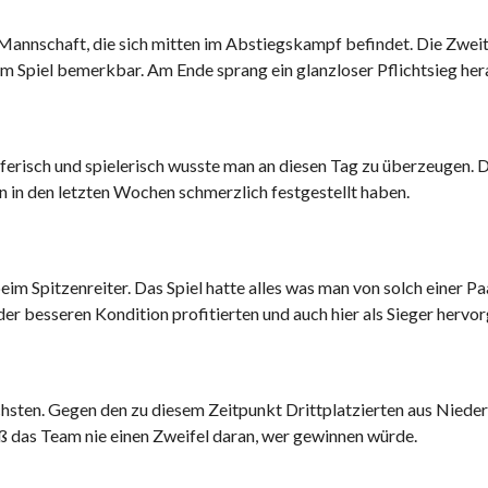
Mannschaft, die sich mitten im Abstiegskampf befindet. Die Zwei
im Spiel bemerkbar. Am Ende sprang ein glanzloser Pflichtsieg her
erisch und spielerisch wusste man an diesen Tag zu überzeugen. D
n in den letzten Wochen schmerzlich festgestellt haben.
beim Spitzenreiter. Das Spiel hatte alles was man von solch einer
der besseren Kondition profitierten und auch hier als Sieger hervo
hsten. Gegen den zu diesem Zeitpunkt Drittplatzierten aus Niederka
ß das Team nie einen Zweifel daran, wer gewinnen würde.