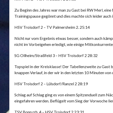
Zu Beginn des Jahres war man zu Gast bei RW Merl, eine 
Trainingspause gegönnt und dies machte sich leider auch 
HSV Troisdorf 2 – TV Palmersheim 2. 25:14
Nicht nur vom Ergebnis etwas besser, sondern auch kämpf
nicht im Vorbeigehen erledigt, wie einige Mitkonkurrente
SG Ollheim/Straßfeld 3 – HSV Troisdorf 2 28:32
Topspiel in der Kreisklasse! Der Tabellenzweite zu Gast 
knappen Verlauf, in der wir in den letzten 10 Minuten von 
HSV Troisdorf 2 – Lülsdorf/Ranzel 2 28:19
Schlag auf Schlag ging es von einem Spitzenduell zum Näc
eingefahren werden. Beflügelt vom Sieg der Vorwoche lie
TSV Bonn rrh. 4 – HSV Troisdorf 2 23:31