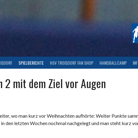
OISDORF
SPIELBERICHTE
HSV TROISDORF FAN SHOP
HANDBALLCAMP
IN
n 2 mit dem Ziel vor Augen
eiter, wo man kurz vor Weihnachten aufhörte: Weiter Punkte sam
 in den letzten Wochen nochmal nachgelegt und man steht kurz vor