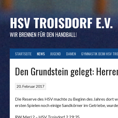
Skip
to
content
HSV TROISDORF E.V.
WIR BRENNEN FÜR DEN HANDBALL!
STARTSEITE
NEWS
JUGEND
DAMEN
GYMNASTIK BEIM HSV TR
Den Grundstein gelegt: Herre
20. Februar 2017
Die Reserve des HSV machte zu Beginn des Jahres dort w
ersten Spielen noch einige Sandkörner im Getriebe, wurde
RW Merl 2 – HSV Troisdorf 2 29:35