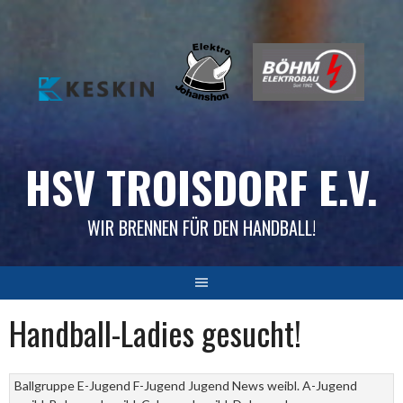
Skip
to
content
HSV TROISDORF E.V.
WIR BRENNEN FÜR DEN HANDBALL!
Handball-Ladies gesucht!
Ballgruppe
E-Jugend
F-Jugend
Jugend
News
weibl. A-Jugend