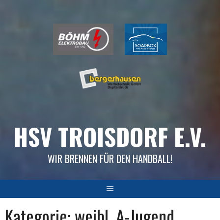
Skip
to
content
HSV TROISDORF E.V.
WIR BRENNEN FÜR DEN HANDBALL!
Kategorie:
weibl. A-Jugend