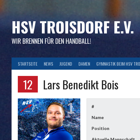
Skip
to
content
HSV TROISDORF E.V.
WIR BRENNEN FÜR DEN HANDBALL!
STARTSEITE
NEWS
JUGEND
DAMEN
GYMNASTIK BEIM HSV TR
12
Lars Benedikt Bois
#
Name
Position
Aktuelle Mannschaft