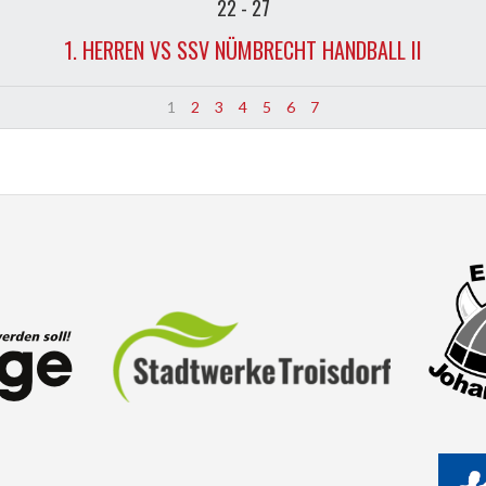
22
-
27
1. HERREN VS SSV NÜMBRECHT HANDBALL II
1
2
3
4
5
6
7