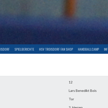
OISDORF
SPIELBERICHTE
HSV TROISDORF FAN SHOP
HANDBALLCAMP
IN
12
Lars Benedikt Bois
Tor
2. Herren