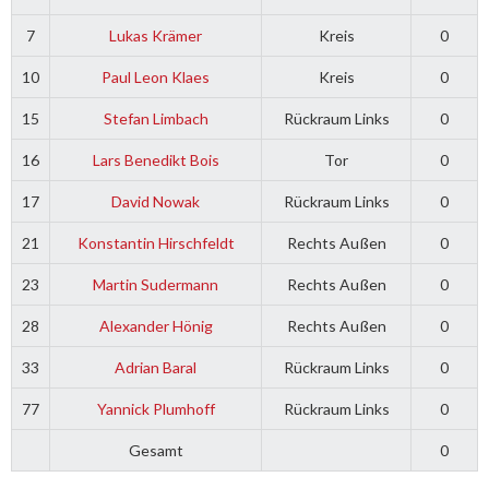
7
Lukas Krämer
Kreis
0
10
Paul Leon Klaes
Kreis
0
15
Stefan Limbach
Rückraum Links
0
16
Lars Benedikt Bois
Tor
0
17
David Nowak
Rückraum Links
0
21
Konstantin Hirschfeldt
Rechts Außen
0
23
Martin Sudermann
Rechts Außen
0
28
Alexander Hönig
Rechts Außen
0
33
Adrian Baral
Rückraum Links
0
77
Yannick Plumhoff
Rückraum Links
0
Gesamt
0