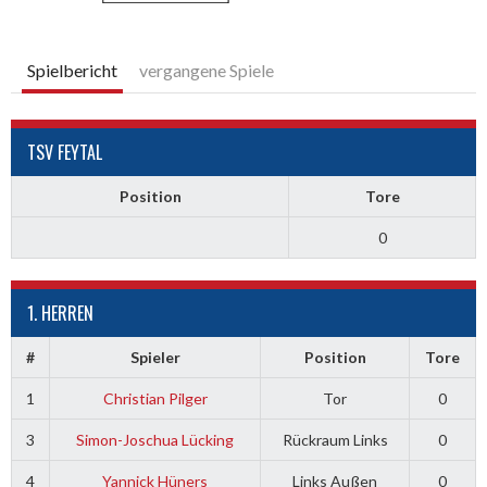
Spielbericht
vergangene Spiele
TSV FEYTAL
Position
Tore
0
1. HERREN
#
Spieler
Position
Tore
1
Christian Pilger
Tor
0
3
Simon-Joschua Lücking
Rückraum Links
0
4
Yannick Hüners
Links Außen
0