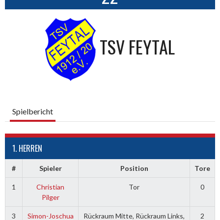
TSV FEYTAL
Spielbericht
1. HERREN
#
Spieler
Position
Tore
1
Christian
Tor
0
Pilger
3
Simon-Joschua
Rückraum Mitte, Rückraum Links,
2