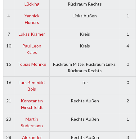
Lücking
Rückraum Rechts
4
Yannick
Links Außen
1
Hüners
7
Lukas Krämer
Kreis
1
10
Paul Leon
Kreis
4
Klaes
15
Tobias Möhrke
Rückraum Mitte, Rückraum Links,
0
Rückraum Rechts
16
Lars Benedikt
Tor
0
Bois
21
Konstantin
Rechts Außen
2
Hirschfeldt
23
Martin
Rechts Außen
1
Sudermann
28
Alexander
Rechts Außen
3