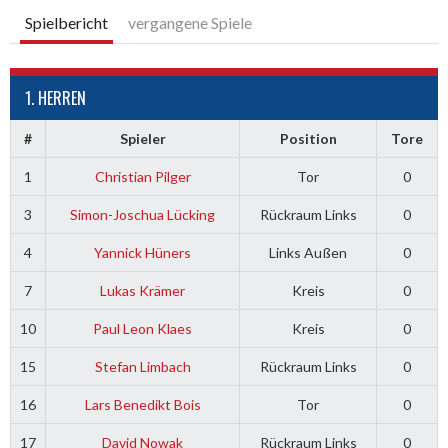
Spielbericht
vergangene Spiele
1. HERREN
#
Spieler
Position
Tore
1
Christian Pilger
Tor
0
3
Simon-Joschua Lücking
Rückraum Links
0
4
Yannick Hüners
Links Außen
0
7
Lukas Krämer
Kreis
0
10
Paul Leon Klaes
Kreis
0
15
Stefan Limbach
Rückraum Links
0
16
Lars Benedikt Bois
Tor
0
17
David Nowak
Rückraum Links
0