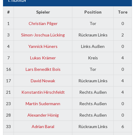
#
Spieler
Position
Tore
1
Christian Pilger
Tor
0
3
Simon-Joschua Lücking
Rückraum Links
2
4
Yannick Hüners
Links Außen
0
7
Lukas Krämer
Kreis
4
16
Lars Benedikt Bois
Tor
0
17
David Nowak
Rückraum Links
4
21
Konstantin Hirschfeldt
Rechts Außen
4
23
Martin Sudermann
Rechts Außen
0
28
Alexander Hönig
Rechts Außen
0
33
Adrian Baral
Rückraum Links
6