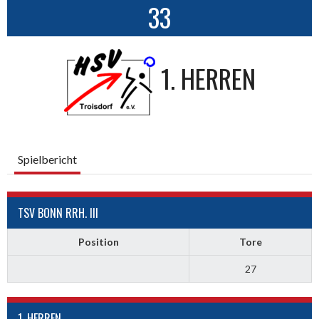
33
1. HERREN
Spielbericht
TSV BONN RRH. III
Position
Tore
27
1. HERREN