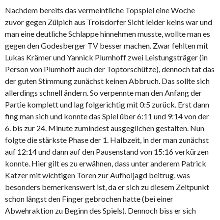
Nachdem bereits das vermeintliche Topspiel eine Woche
zuvor gegen Zülpich aus Troisdorfer Sicht leider keins war und
man eine deutliche Schlappe hinnehmen musste, wollte man es
gegen den Godesberger TV besser machen. Zwar fehlten mit
Lukas Krämer und Yannick Plumhoff zwei Leistungsträger (in
Person von Plumhoff auch der Toptorschütze), dennoch tat das
der guten Stimmung zunächst keinen Abbruch. Das sollte sich
allerdings schnell ändern. So verpennte man den Anfang der
Partie komplett und lag folgerichtig mit 0:5 zurück. Erst dann
fing man sich und konnte das Spiel über 6:11 und 9:14 von der
6. bis zur 24. Minute zumindest ausgeglichen gestalten. Nun
folgte die stärkste Phase der 1. Halbzeit, in der man zunächst
auf 12:14 und dann auf den Pausenstand von 15:16 verkürzen
konnte. Hier gilt es zu erwähnen, dass unter anderem Patrick
Katzer mit wichtigen Toren zur Aufholjagd beitrug, was
besonders bemerkenswert ist, da er sich zu diesem Zeitpunkt
schon längst den Finger gebrochen hatte (bei einer
Abwehraktion zu Beginn des Spiels). Dennoch biss er sich