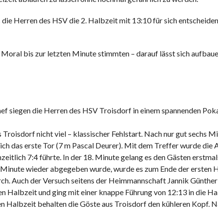
s die Herren des HSV die 2. Halbzeit mit 13:10 für sich entscheid
 Moral bis zur letzten Minute stimmten – darauf lässt sich aufba
ef siegen die Herren des HSV Troisdorf in einem spannenden Pok
Troisdorf nicht viel – klassischer Fehlstart. Nach nur gut sechs Mi
ich das erste Tor (7 m Pascal Deurer). Mit dem Treffer wurde di
itlich 7:4 führte. In der 18. Minute gelang es den Gästen erstmals
 Minute wieder abgegeben wurde, wurde es zum Ende der ersten Hal
urch. Auch der Versuch seitens der Heimmannschaft Jannik Günth
en Halbzeit und ging mit einer knappe Führung von 12:13 in die Ha
n Halbzeit behalten die Göste aus Troisdorf den kühleren Kopf. N