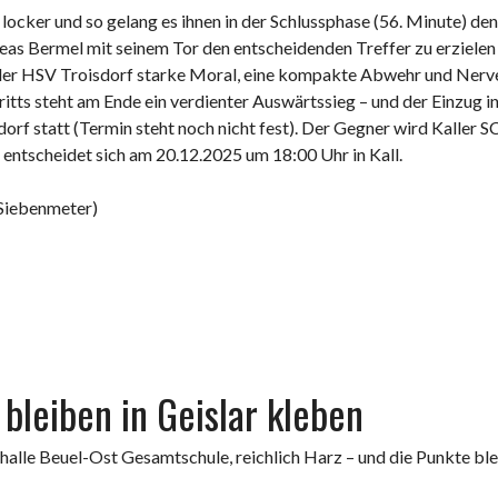
locker und so gelang es ihnen in der Schlussphase (56. Minute) de
reas Bermel mit seinem Tor den entscheidenden Treffer zu erzielen
der HSV Troisdorf starke Moral, eine kompakte Abwehr und Nerv
tts steht am Ende ein verdienter Auswärtssieg – und der Einzug i
sdorf statt (Termin steht noch nicht fest). Der Gegner wird Kaller
 entscheidet sich am 20.12.2025 um 18:00 Uhr in Kall.
 Siebenmeter)
bleiben in Geislar kleben
rthalle Beuel-Ost Gesamtschule, reichlich Harz – und die Punkte b