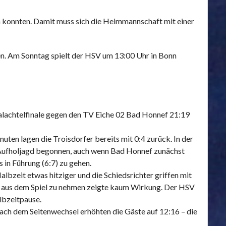
en konnten. Damit muss sich die Heimmannschaft mit einer
uen. Am Sonntag spielt der HSV um 13:00 Uhr in Bonn
alachtelfinale gegen den TV Eiche 02 Bad Honnef 21:19
nuten lagen die Troisdorfer bereits mit 0:4 zurück. In der
e Aufholjagd begonnen, auch wenn Bad Honnef zunächst
 in Führung (6:7) zu gehen.
bzeit etwas hitziger und die Schiedsrichter griffen mit
er aus dem Spiel zu nehmen zeigte kaum Wirkung. Der HSV
lbzeitpause.
ach dem Seitenwechsel erhöhten die Gäste auf 12:16 – die