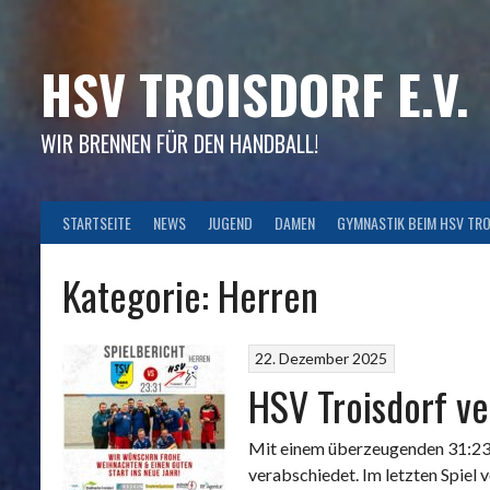
Skip
to
content
HSV TROISDORF E.V.
WIR BRENNEN FÜR DEN HANDBALL!
STARTSEITE
NEWS
JUGEND
DAMEN
GYMNASTIK BEIM HSV TR
Kategorie:
Herren
22. Dezember 2025
HSV Troisdorf ve
Mit einem überzeugenden 31:23-A
verabschiedet. Im letzten Spiel