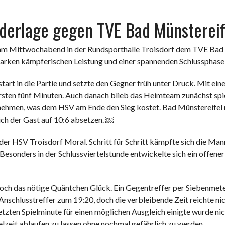
erlage gegen TVE Bad Münstereife
am Mittwochabend in der Rundsporthalle Troisdorf dem TVE Bad M
tarken kämpferischen Leistung und einer spannenden Schlussphase 
art in die Partie und setzte den Gegner früh unter Druck. Mit ein
ersten fünf Minuten. Auch danach blieb das Heimteam zunächst sp
nnehmen, was dem HSV am Ende den Sieg kostet. Bad Münstereifel n
sich der Gast auf 10:6 absetzen. ￼
er HSV Troisdorf Moral. Schritt für Schritt kämpfte sich die Ma
. Besonders in der Schlussviertelstunde entwickelte sich ein offen
edoch das nötige Quäntchen Glück. Ein Gegentreffer per Siebenmete
schlusstreffer zum 19:20, doch die verbleibende Zeit reichte nich
letzten Spielminute für einen möglichen Ausgleich einigte wurde n
elzeit ablaufen zu lassen ohne nochmal gefährlich zu werden.