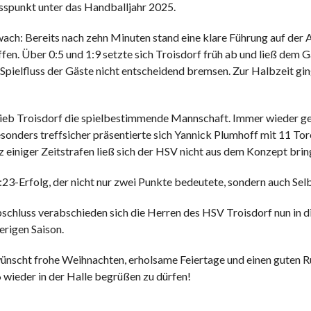
usspunkt unter das Handballjahr 2025.
ach: Bereits nach zehn Minuten stand eine klare Führung auf der 
fen. Über 0:5 und 1:9 setzte sich Troisdorf früh ab und ließ dem
pielfluss der Gäste nicht entscheidend bremsen. Zur Halbzeit gin
ieb Troisdorf die spielbestimmende Mannschaft. Immer wieder gel
onders treffsicher präsentierte sich Yannick Plumhoff mit 11 Tore
z einiger Zeitstrafen ließ sich der HSV nicht aus dem Konzept bri
23-Erfolg, der nicht nur zwei Punkte bedeutete, sondern auch Selb
chluss verabschieden sich die Herren des HSV Troisdorf nun in d
erigen Saison.
nscht frohe Weihnachten, erholsame Feiertage und einen guten Rut
 wieder in der Halle begrüßen zu dürfen!