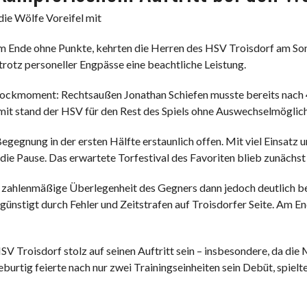
die Wölfe Voreifel mit
 Ende ohne Punkte, kehrten die Herren des HSV Troisdorf am Sonn
 trotz personeller Engpässe eine beachtliche Leistung.
hockmoment: Rechtsaußen Jonathan Schiefen musste bereits nach 
mit stand der HSV für den Rest des Spiels ohne Auswechselmöglich
egegnung in der ersten Hälfte erstaunlich offen. Mit viel Einsatz
 die Pause. Das erwartete Torfestival des Favoriten blieb zunächst 
ie zahlenmäßige Überlegenheit des Gegners dann jedoch deutlich 
günstigt durch Fehler und Zeitstrafen auf Troisdorfer Seite. Am En
V Troisdorf stolz auf seinen Auftritt sein – insbesondere, da die M
urtig feierte nach nur zwei Trainingseinheiten sein Debüt, spielte