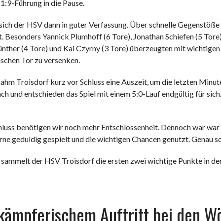
1:9-Führung in die Pause.
sich der HSV dann in guter Verfassung. Über schnelle Gegenstöß
 Besonders Yannick Plumhoff (6 Tore), Jonathan Schiefen (5 Tore) 
nther (4 Tore) und Kai Czyrny (3 Tore) überzeugten mit wichtigen
schen Tor zu versenken.
ahm Troisdorf kurz vor Schluss eine Auszeit, um die letzten Minute
h und entschieden das Spiel mit einem 5:0-Lauf endgültig für sich
luss benötigen wir noch mehr Entschlossenheit. Dennoch war war d
rne geduldig gespielt und die wichtigen Chancen genutzt. Genau s
sammelt der HSV Troisdorf die ersten zwei wichtige Punkte in de
ämpferischem Auftritt bei den Wö