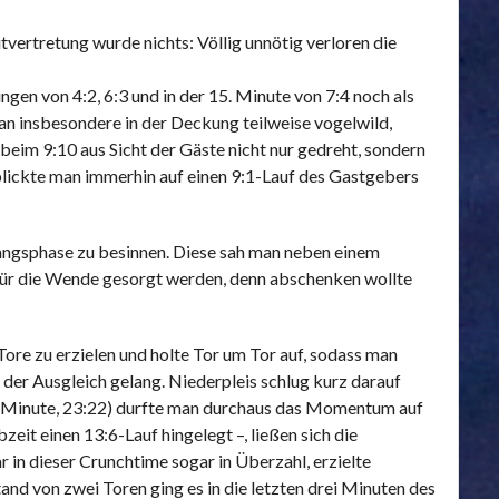
ertretung wurde nichts: Völlig unnötig verloren die
gen von 4:2, 6:3 und in der 15. Minute von 7:4 noch als
man insbesondere in der Deckung teilweise vogelwild,
beim 9:10 aus Sicht der Gäste nicht nur gedreht, sondern
blickte man immerhin auf einen 9:1-Lauf des Gastgebers
fangsphase zu besinnen. Diese sah man neben einem
 für die Wende gesorgt werden, denn abschenken wollte
ore zu erzielen und holte Tor um Tor auf, sodass man
g der Ausgleich gelang. Niederpleis schlug kurz darauf
52. Minute, 23:22) durfte man durchaus das Momentum auf
eit einen 13:6-Lauf hingelegt –, ließen sich die
 in dieser Crunchtime sogar in Überzahl, erzielte
nd von zwei Toren ging es in die letzten drei Minuten des