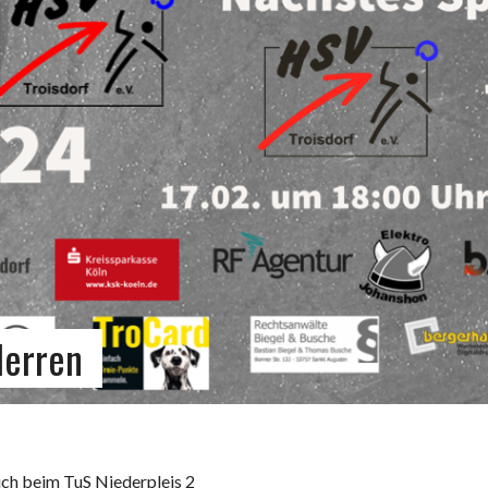
Herren
uch beim TuS Niederpleis 2