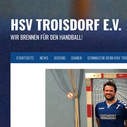
Skip
to
content
HSV TROISDORF E.V.
WIR BRENNEN FÜR DEN HANDBALL!
STARTSEITE
NEWS
JUGEND
DAMEN
GYMNASTIK BEIM HSV TR