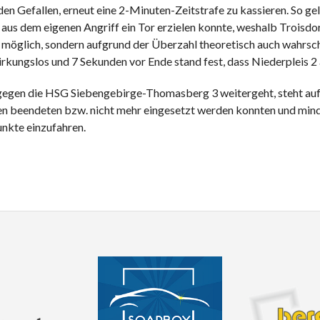
en Gefallen, erneut eine 2-Minuten-Zeitstrafe zu kassieren. So ge
 aus dem eigenen Angriff ein Tor erzielen konnte, weshalb Troisdo
r möglich, sondern aufgrund der Überzahl theoretisch auch wahrsc
rkungslos und 7 Sekunden vor Ende stand fest, dass Niederpleis 2 
 gegen die HSG Siebengebirge-Thomasberg 3 weitergeht, steht auf
gen beendeten bzw. nicht mehr eingesetzt werden konnten und min
unkte einzufahren.