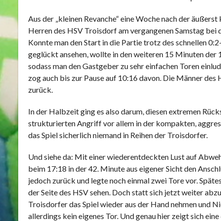
Aus der „kleinen Revanche“ eine Woche nach der äußerst 
Herren des HSV Troisdorf am vergangenen Samstag bei de
Konnte man den Start in die Partie trotz des schnellen 0
geglückt ansehen, wollte in den weiteren 15 Minuten der 1
sodass man den Gastgeber zu sehr einfachen Toren einlud. 
zog auch bis zur Pause auf 10:16 davon. Die Männer des 
zurück.
In der Halbzeit ging es also darum, diesen extremen Rüc
strukturierten Angriff vor allem in der kompakten, aggr
das Spiel sicherlich niemand in Reihen der Troisdorfer.
Und siehe da: Mit einer wiederentdeckten Lust auf Abwehr
beim 17:18 in der 42. Minute aus eigener Sicht den Anschl
jedoch zurück und legte noch einmal zwei Tore vor. Späte
der Seite des HSV sehen. Doch statt sich jetzt weiter abzu
Troisdorfer das Spiel wieder aus der Hand nehmen und Nied
allerdings kein eigenes Tor. Und genau hier zeigt sich e