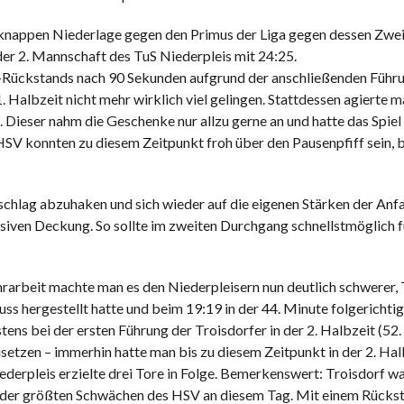
knappen Niederlage gegen den Primus der Liga gegen dessen Zweitv
r 2. Mannschaft des TuS Niederpleis mit 24:25.
:2-Rückstands nach 90 Sekunden aufgrund der anschließenden Führun
. Halbzeit nicht mehr wirklich viel gelingen. Stattdessen agierte 
Dieser nahm die Geschenke nur allzu gerne an und hatte das Spiel 
HSV konnten zu diesem Zeitpunkt froh über den Pausenpfiff sein, 
kschlag abzuhaken und sich wieder auf die eigenen Stärken der An
essiven Deckung. So sollte im zweiten Durchgang schnellstmöglich
arbeit machte man es den Niederpleisern nun deutlich schwerer, T
uss hergestellt hatte und beim 19:19 in der 44. Minute folgerichti
stens bei der ersten Führung der Troisdorfer in der 2. Halbzeit (
setzen – immerhin hatte man bis zu diesem Zeitpunkt in der 2. Halbz
erpleis erzielte drei Tore in Folge. Bemerkenswert: Troisdorf war
ine der größten Schwächen des HSV an diesem Tag. Mit einem Rücksta