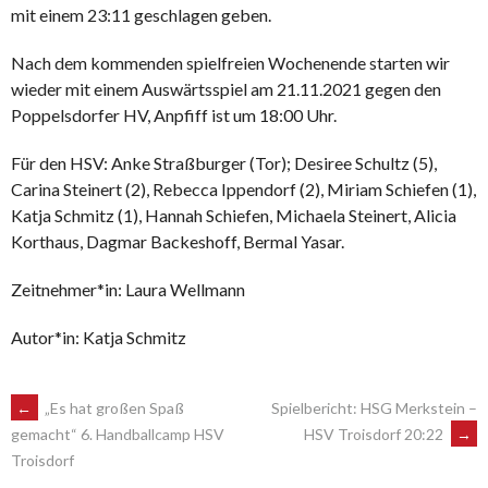
mit einem 23:11 geschlagen geben.
Nach dem kommenden spielfreien Wochenende starten wir
wieder mit einem Auswärtsspiel am 21.11.2021 gegen den
Poppelsdorfer HV, Anpfiff ist um 18:00 Uhr.
Für den HSV: Anke Straßburger (Tor); Desiree Schultz (5),
Carina Steinert (2), Rebecca Ippendorf (2), Miriam Schiefen (1),
Katja Schmitz (1), Hannah Schiefen, Michaela Steinert, Alicia
Korthaus, Dagmar Backeshoff, Bermal Yasar.
Zeitnehmer*in: Laura Wellmann
Autor*in: Katja Schmitz
POST
←
„Es hat großen Spaß
Spielbericht: HSG Merkstein –
HSV Troisdorf 20:22
→
gemacht“ 6. Handballcamp HSV
Troisdorf
NAVIGATION