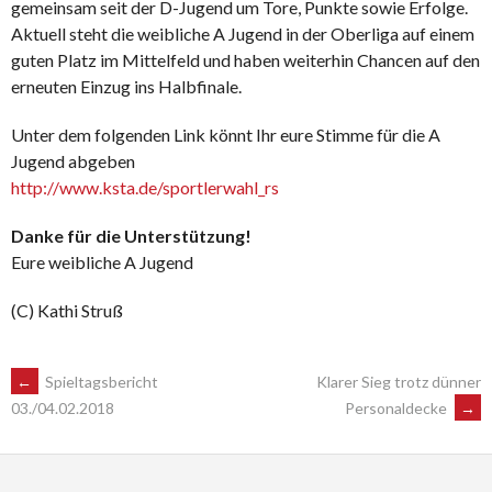
gemeinsam seit der D-Jugend um Tore, Punkte sowie Erfolge.
Aktuell steht die weibliche A Jugend in der Oberliga auf einem
guten Platz im Mittelfeld und haben weiterhin Chancen auf den
erneuten Einzug ins Halbfinale.
Unter dem folgenden Link könnt Ihr eure Stimme für die A
Jugend abgeben
http://www.ksta.de/sportlerwahl_rs
Danke für die Unterstützung!
Eure weibliche A Jugend
(C) Kathi Struß
POST
←
Spieltagsbericht
Klarer Sieg trotz dünner
Personaldecke
→
03./04.02.2018
NAVIGATION