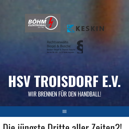
Skip
to
content
HSV TROISDORF E.V.
WIR BRENNEN FÜR DEN HANDBALL!
Die jüngste Dritte aller Zeiten?!