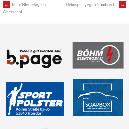
POST
←
Klare Niederlage in
Heimspiel gegen Nümbrecht
→
Oberwiehl
NAVIGATION