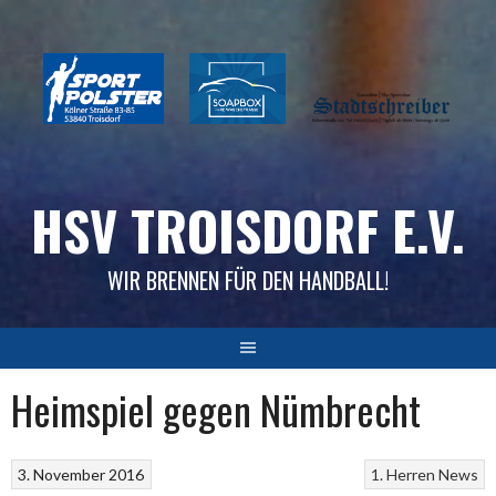
Skip
to
content
HSV TROISDORF E.V.
WIR BRENNEN FÜR DEN HANDBALL!
Heimspiel gegen Nümbrecht
3. November 2016
1. Herren
News