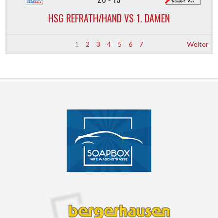
HSG REFRATH/HAND VS 1. DAMEN
1
2
3
4
5
6
7
Weiter