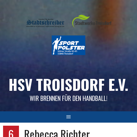
Skip
to
content
HSV TROISDORF E.V.
WIR BRENNEN FÜR DEN HANDBALL!
6
Rebecca Richter