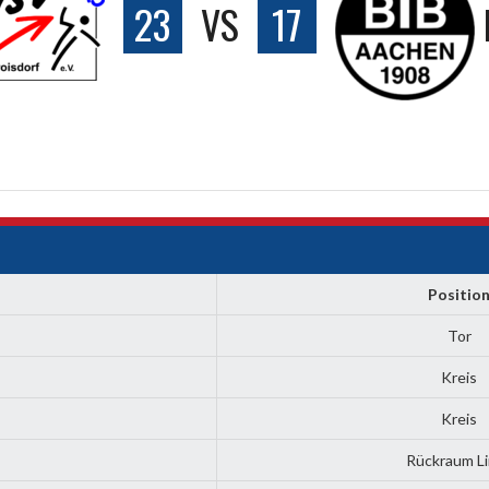
23
VS
17
Positio
Tor
Kreis
Kreis
Rückraum L