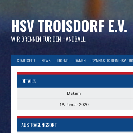
Skip
to
content
HSV TROISDORF E.V.
WIR BRENNEN FÜR DEN HANDBALL!
STARTSEITE
NEWS
JUGEND
DAMEN
GYMNASTIK BEIM HSV TR
DETAILS
Datum
19. Januar 2020
AUSTRAGUNGSORT