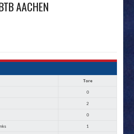
BTB AACHEN
n
Tore
0
2
0
inks
1