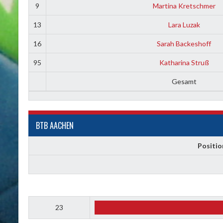
9
Martina Kretschmer
13
Lara Luzak
16
Sarah Backeshoff
95
Katharina Struß
Gesamt
BTB AACHEN
Positio
23