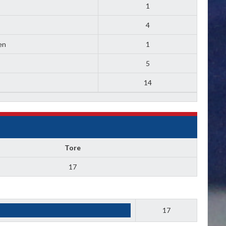
1
4
en
1
5
14
Tore
17
17