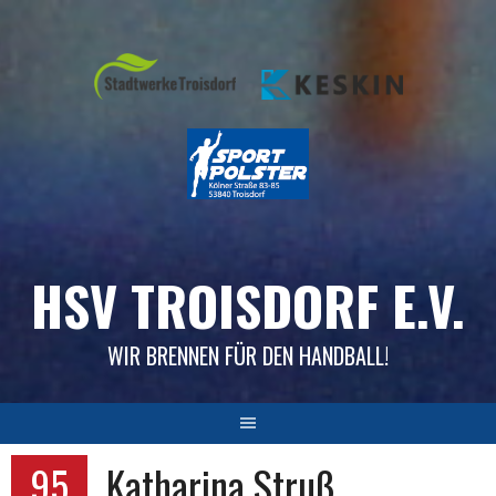
Skip
to
content
HSV TROISDORF E.V.
WIR BRENNEN FÜR DEN HANDBALL!
95
Katharina Struß