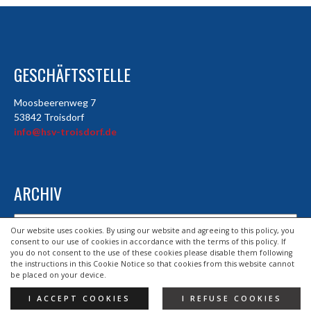
GESCHÄFTSSTELLE
Moosbeerenweg 7
53842 Troisdorf
info@hsv-troisdorf.de
ARCHIV
Archiv
Our website uses cookies. By using our website and agreeing to this policy, you
consent to our use of cookies in accordance with the terms of this policy. If
you do not consent to the use of these cookies please disable them following
the instructions in this Cookie Notice so that cookies from this website cannot
© 2026 HSV TROISDORF E.V.
be placed on your device.
DESIGND BY HSV TROISDORF E.V.
I ACCEPT COOKIES
I REFUSE COOKIES