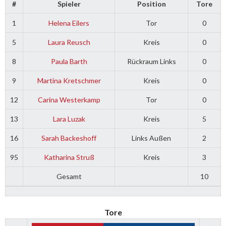
#
Spieler
Position
Tore
1
Helena Eilers
Tor
0
5
Laura Reusch
Kreis
0
8
Paula Barth
Rückraum Links
0
9
Martina Kretschmer
Kreis
0
12
Carina Westerkamp
Tor
0
13
Lara Luzak
Kreis
5
16
Sarah Backeshoff
Links Außen
2
95
Katharina Struß
Kreis
3
Gesamt
10
Tore