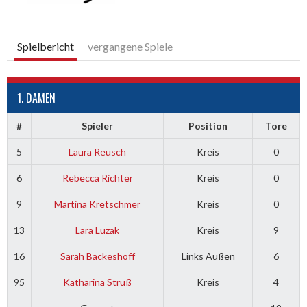
Spielbericht
vergangene Spiele
1. DAMEN
#
Spieler
Position
Tore
5
Laura Reusch
Kreis
0
6
Rebecca Richter
Kreis
0
9
Martina Kretschmer
Kreis
0
13
Lara Luzak
Kreis
9
16
Sarah Backeshoff
Links Außen
6
95
Katharina Struß
Kreis
4