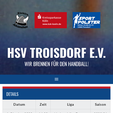
Skip
to
content
HSV TROISDORF E.V.
WIR BRENNEN FÜR DEN HANDBALL!
DETAILS
Datum
Zeit
Liga
Saison