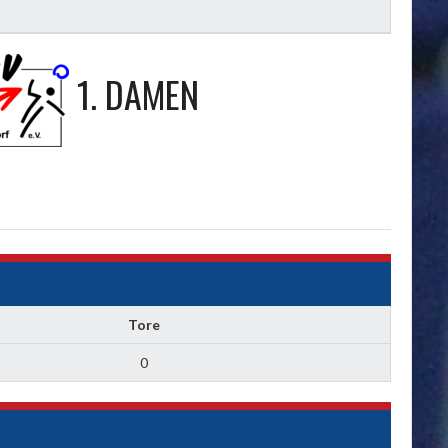
1. DAMEN
Tore
0