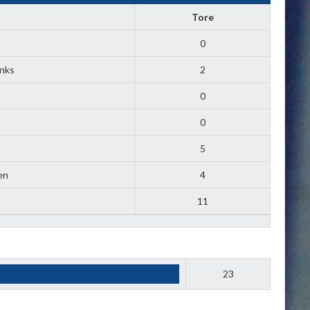
n
Tore
0
inks
2
0
0
5
en
4
11
23