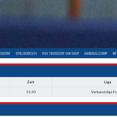
OISDORF
SPIELBERICHTE
HSV TROISDORF FAN SHOP
HANDBALLCAMP
IN
Zeit
Liga
15:30
Verbandsliga F