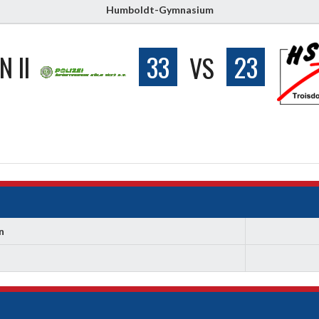
Humboldt-Gymnasium
N II
33
VS
23
n