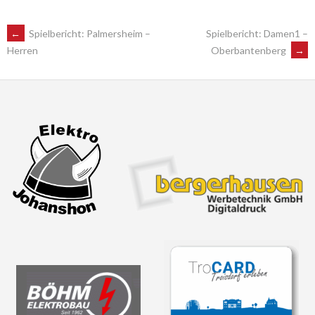
POST
←
Spielbericht: Palmersheim –
Spielbericht: Damen1 –
Oberbantenberg
→
Herren
NAVIGATION