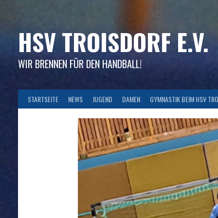
Skip
to
content
HSV TROISDORF E.V.
WIR BRENNEN FÜR DEN HANDBALL!
STARTSEITE
NEWS
JUGEND
DAMEN
GYMNASTIK BEIM HSV TR