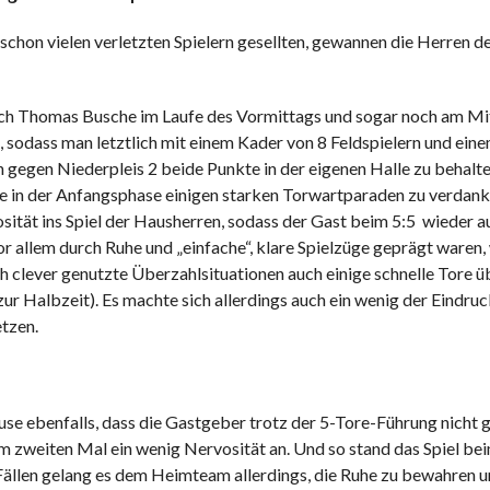
o schon vielen verletzten Spielern gesellten, gewannen die Herren
ach Thomas Busche im Laufe des Vormittags und sogar noch am Mi
ab, sodass man letztlich mit einem Kader von 8 Feldspielern und ei
n gegen Niederpleis 2 beide Punkte in der eigenen Halle zu beha
e in der Anfangsphase einigen starken Torwartparaden zu verdanken
osität ins Spiel der Hausherren, sodass der Gast beim 5:5 wieder a
or allem durch Ruhe und „einfache“, klare Spielzüge geprägt ware
ch clever genutzte Überzahlsituationen auch einige schnelle Tore 
r Halbzeit). Es machte sich allerdings auch ein wenig der Eindruck
etzen.
Pause ebenfalls, dass die Gastgeber trotz der 5-Tore-Führung nich
m zweiten Mal ein wenig Nervosität an. Und so stand das Spiel be
ällen gelang es dem Heimteam allerdings, die Ruhe zu bewahren und