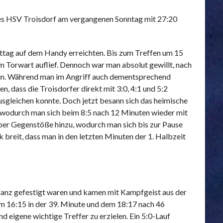
 des HSV Troisdorf am vergangenen Sonntag mit 27:20
ttag auf dem Handy erreichten. Bis zum Treffen um 15
nem Torwart auflief. Dennoch war man absolut gewillt, nach
lten. Während man im Angriff auch dementsprechend
, dass die Troisdorfer direkt mit 3:0, 4:1 und 5:2
usgleichen konnte. Doch jetzt besann sich das heimische
n, wodurch man sich beim 8:5 nach 12 Minuten wieder mit
über Gegenstöße hinzu, wodurch man sich bis zur Pause
 breit, dass man in den letzten Minuten der 1. Halbzeit
t ganz gefestigt waren und kamen mit Kampfgeist aus der
im 16:15 in der 39. Minute und dem 18:17 nach 46
 eigene wichtige Treffer zu erzielen. Ein 5:0-Lauf