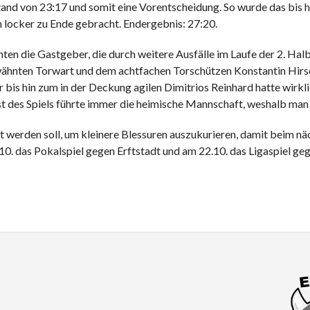
tand von 23:17 und somit eine Vorentscheidung. So wurde das bis h
n locker zu Ende gebracht. Endergebnis: 27:20.
en die Gastgeber, die durch weitere Ausfälle im Laufe der 2. Hal
rwähnten Torwart und dem achtfachen Torschützen Konstantin Hir
bis hin zum in der Deckung agilen Dimitrios Reinhard hatte wirklich
est des Spiels führte immer die heimische Mannschaft, weshalb man
zt werden soll, um kleinere Blessuren auszukurieren, damit beim n
10. das Pokalspiel gegen Erftstadt und am 22.10. das Ligaspiel ge