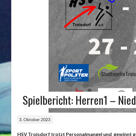
Spielbericht: Herren1 – Nied
3. Oktober 2023
HSV Troisdorf trotzt Personalmangel und gewinnt g