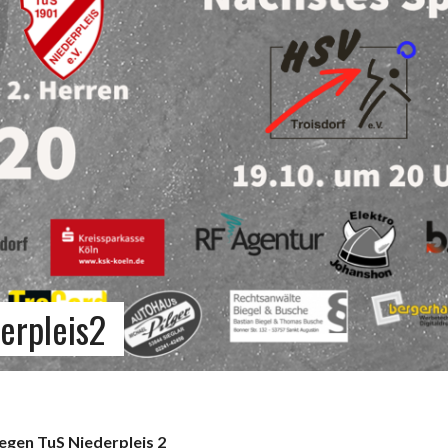
erpleis2
egen TuS Niederpleis 2