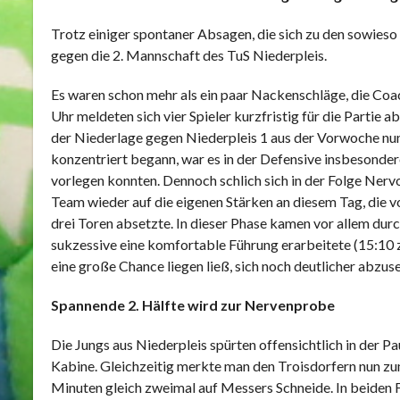
Trotz einiger spontaner Absagen, die sich zu den sowies
gegen die 2. Mannschaft des TuS Niederpleis.
Es waren schon mehr als ein paar Nackenschläge, die Co
Uhr meldeten sich vier Spieler kurzfristig für die Partie 
der Niederlage gegen Niederpleis 1 aus der Vorwoche nu
konzentriert begann, war es in der Defensive insbesonder
vorlegen konnten. Dennoch schlich sich in der Folge Nerv
Team wieder auf die eigenen Stärken an diesem Tag, die v
drei Toren absetzte. In dieser Phase kamen vor allem dur
sukzessive eine komfortable Führung erarbeitete (15:10 zu
eine große Chance liegen ließ, sich noch deutlicher abzus
Spannende 2. Hälfte wird zur Nervenprobe
Die Jungs aus Niederpleis spürten offensichtlich in der 
Kabine. Gleichzeitig merkte man den Troisdorfern nun zu
Minuten gleich zweimal auf Messers Schneide. In beiden F