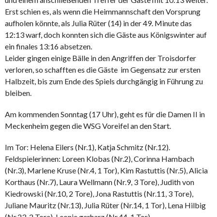
Erst schien es, als wenn die Heimmannschaft den Vorsprung
aufholen könnte, als Julia Rüter (14) in der 49. Minute das
12:13 warf, doch konnten sich die Gäste aus Königswinter auf
ein finales 13:16 absetzen.
Leider gingen einige Bälle in den Angriffen der Troisdorfer
verloren, so schafften es die Gäste im Gegensatz zur ersten
Halbzeit, bis zum Ende des Spiels durchgängig in Führung zu
bleiben.
Am kommenden Sonntag (17 Uhr), geht es für die Damen II in
Meckenheim gegen die WSG Voreifel an den Start.
Im Tor: Helena Eilers (Nr.1), Katja Schmitz (Nr.12).
Feldspielerinnen: Loreen Klobas (Nr.2), Corinna Hambach
(Nr.3), Marlene Kruse (Nr.4, 1 Tor), Kim Rastuttis (Nr.5), Alicia
Korthaus (Nr.7), Laura Wellmann (Nr.9, 3 Tore), Judith von
Kiedrowski (Nr.10, 2 Tore), Jona Rastuttis (Nr.11, 3 Tore),
Juliane Mauritz (Nr.13), Julia Rüter (Nr.14, 1 Tor), Lena Hilbig
(Nr.23, 2 Tore), Leonie gerharz (Nr.44, 1 Tor)