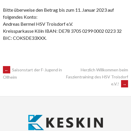
Bitte überweise den Betrag bis zum 11. Januar 2023 auf
folgendes Konto:
Andreas Bermel HSV Troisdorf e.V.
Kreissparkasse Köln IBAN: DE78 3705 0299 0002 0223 32
BIC: COKSDE33XXX.
POST
←
Saisonstart der F-Jugend in
Herzlich Willkommen beim
Faszientraining des HSV Troisdorf
Ollheim
e.V.!
→
NAVIGATION