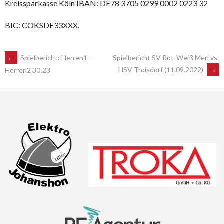
Kreissparkasse Köln IBAN: DE78 3705 0299 0002 0223 32
BIC: COKSDE33XXX.
POST
←
Spielbericht: Herren1 –
Spielbericht SV Rot-Weiß Merl vs.
HSV Troisdorf (11.09.2022)
→
Herren2 30:23
NAVIGATION