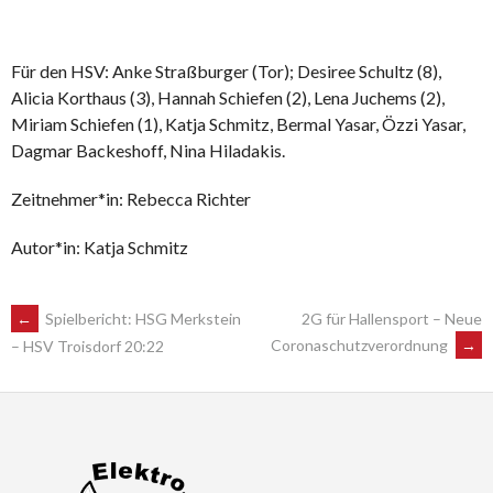
Für den HSV: Anke Straßburger (Tor); Desiree Schultz (8),
Alicia Korthaus (3), Hannah Schiefen (2), Lena Juchems (2),
Miriam Schiefen (1), Katja Schmitz, Bermal Yasar, Özzi Yasar,
Dagmar Backeshoff, Nina Hiladakis.
Zeitnehmer*in: Rebecca Richter
Autor*in: Katja Schmitz
POST
←
Spielbericht: HSG Merkstein
2G für Hallensport – Neue
Coronaschutzverordnung
→
– HSV Troisdorf 20:22
NAVIGATION