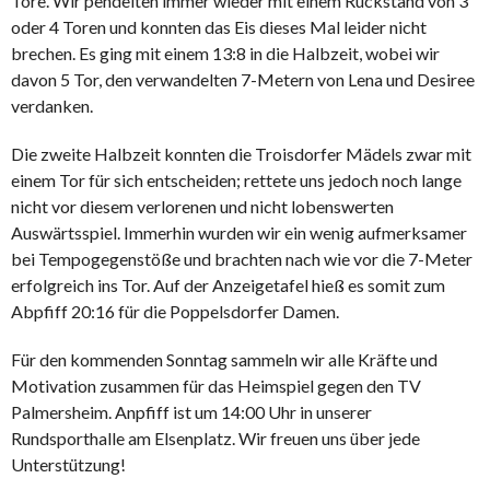
Tore. Wir pendelten immer wieder mit einem Rückstand von 3
oder 4 Toren und konnten das Eis dieses Mal leider nicht
brechen. Es ging mit einem 13:8 in die Halbzeit, wobei wir
davon 5 Tor, den verwandelten 7-Metern von Lena und Desiree
verdanken.
Die zweite Halbzeit konnten die Troisdorfer Mädels zwar mit
einem Tor für sich entscheiden; rettete uns jedoch noch lange
nicht vor diesem verlorenen und nicht lobenswerten
Auswärtsspiel. Immerhin wurden wir ein wenig aufmerksamer
bei Tempogegenstöße und brachten nach wie vor die 7-Meter
erfolgreich ins Tor. Auf der Anzeigetafel hieß es somit zum
Abpfiff 20:16 für die Poppelsdorfer Damen.
Für den kommenden Sonntag sammeln wir alle Kräfte und
Motivation zusammen für das Heimspiel gegen den TV
Palmersheim. Anpfiff ist um 14:00 Uhr in unserer
Rundsporthalle am Elsenplatz. Wir freuen uns über jede
Unterstützung!