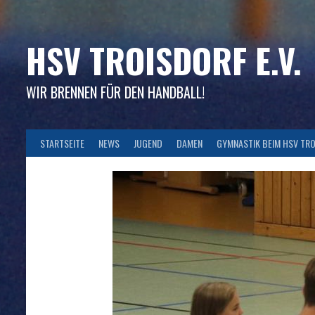
Skip
to
content
HSV TROISDORF E.V.
WIR BRENNEN FÜR DEN HANDBALL!
STARTSEITE
NEWS
JUGEND
DAMEN
GYMNASTIK BEIM HSV TR