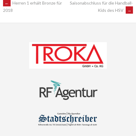
POST
←
Herren 1 erhält Bronze für
Saisonabschluss für die Handball-
Kids des HSV
→
2018
NAVIGATION