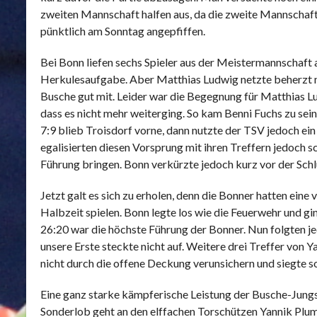
zweiten Mannschaft halfen aus, da die zweite Mannschaft 
pünktlich am Sonntag angepfiffen.
Bei Bonn liefen sechs Spieler aus der Meistermannschaft 
Herkulesaufgabe. Aber Matthias Ludwig netzte beherzt m
Busche gut mit. Leider war die Begegnung für Matthias L
dass es nicht mehr weiterging. So kam Benni Fuchs zu sein
7:9 blieb Troisdorf vorne, dann nutzte der TSV jedoch ei
egalisierten diesen Vorsprung mit ihren Treffern jedoch 
Führung bringen. Bonn verkürzte jedoch kurz vor der Sch
Jetzt galt es sich zu erholen, denn die Bonner hatten ein
Halbzeit spielen. Bonn legte los wie die Feuerwehr und gi
26:20 war die höchste Führung der Bonner. Nun folgten je
unsere Erste steckte nicht auf. Weitere drei Treffer von Y
nicht durch die offene Deckung verunsichern und siegte s
Eine ganz starke kämpferische Leistung der Busche-Jungs.
Sonderlob geht an den elffachen Torschützen Yannik Plumho