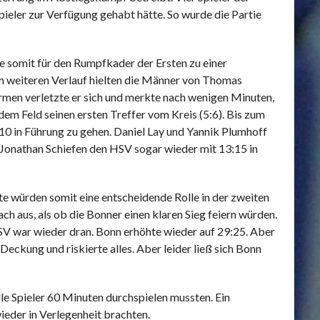
ieler zur Verfügung gehabt hätte. So wurde die Partie
e somit für den Rumpfkader der Ersten zu einer
 weiteren Verlauf hielten die Männer von Thomas
rmen verletzte er sich und merkte nach wenigen Minuten,
dem Feld seinen ersten Treffer vom Kreis (5:6). Bis zum
10 in Führung zu gehen. Daniel Lay und Yannik Plumhoff
e Jonathan Schiefen den HSV sogar wieder mit 13:15 in
fte würden somit eine entscheidende Rolle in der zweiten
ch aus, als ob die Bonner einen klaren Sieg feiern würden.
HSV war wieder dran. Bonn erhöhte wieder auf 29:25. Aber
Deckung und riskierte alles. Aber leider ließ sich Bonn
le Spieler 60 Minuten durchspielen mussten. Ein
ieder in Verlegenheit brachten.