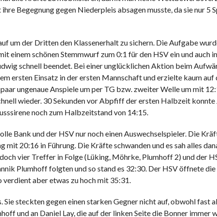
ihre Begegnung gegen Niederpleis absagen musste, da sie nur 5 Sp
auf um der Dritten den Klassenerhalt zu sichern. Die Aufgabe wurd
it einem schönen Stemmwurf zum 0:1 für den HSV ein und auch im
udwig schnell beendet. Bei einer unglücklichen Aktion beim Aufwä
em ersten Einsatz in der ersten Mannschaft und erzielte kaum auf 
n paar ungenaue Anspiele um per TG bzw. zweiter Welle um mit 12:
schnell wieder. 30 Sekunden vor Abpfiff der ersten Halbzeit konnt
lusssirene noch zum Halbzeitstand von 14:15.
e volle Bank und der HSV nur noch einen Auswechselspieler. Die Krä
ng mit 20:16 in Führung. Die Kräfte schwanden und es sah alles dana
doch vier Treffer in Folge (Lüking, Möhrke, Plumhoff 2) und der 
annik Plumhoff folgten und so stand es 32:30. Der HSV öffnete die 
o verdient aber etwas zu hoch mit 35:31.
 Sie steckten gegen einen starken Gegner nicht auf, obwohl fast al
ff und an Daniel Lay, die auf der linken Seite die Bonner immer w