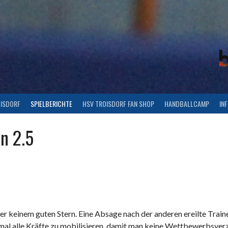
OISDORF
SPIELBERICHTE
HSV TROISDORF FAN SHOP
HANDBALLCAMP
IN
n 2.5
ter keinem guten Stern. Eine Absage nach der anderen ereilte Tr
mal alle Kräfte zu mobilisieren, damit man keine Wettbewerbsverz