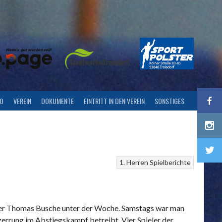
FO
VEREIN
DOKUMENTE
EINTRITT IN DEN VEREIN
SONSTIGES
1. Herren
Spielberichte
ainer Thomas Busche unter der Woche. Samstags war man
errung im Abstiegskampf betreibt. Vier Spieler der