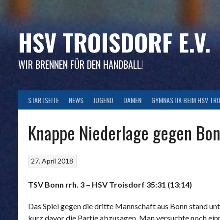
Skip
to
content
HSV TROISDORF E.V.
WIR BRENNEN FÜR DEN HANDBALL!
STARTSEITE
NEWS
JUGEND
DAMEN
GYMNASTIK BEIM HSV TR
Knappe Niederlage gegen Bon
27. April 2018
TSV Bonn rrh. 3 – HSV Troisdorf 35:31 (13:14)
Das Spiel gegen die dritte Mannschaft aus Bonn stand un
kurz davor die Partie abzusagen. Man versuchte noch ein