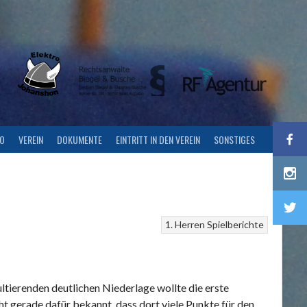
FO
VEREIN
DOKUMENTE
EINTRITT IN DEN VEREIN
SONSTIGES
1. Herren
Spielberichte
tierenden deutlichen Niederlage wollte die erste
 gerade dafür bekannt, dass dort viele Punkte für den