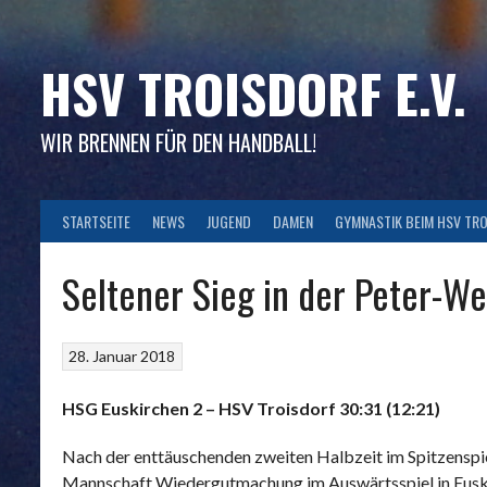
Skip
to
content
HSV TROISDORF E.V.
WIR BRENNEN FÜR DEN HANDBALL!
STARTSEITE
NEWS
JUGEND
DAMEN
GYMNASTIK BEIM HSV TR
Seltener Sieg in der Peter-We
28. Januar 2018
HSG Euskirchen 2 – HSV Troisdorf 30:31 (12:21)
Nach der enttäuschenden zweiten Halbzeit im Spitzenspie
Mannschaft Wiedergutmachung im Auswärtsspiel in Euskirc