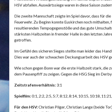
HSV abfallen. Auswärtssiege waren in diese Saison zudem 
Die zweite Mannschaft zeigte im Spiel davor, dass für die
Feuerwehr. Zu Beginn konnte Euskirchen noch mithalten,
resultierenden Tempogegenstöße und das gute Umschalten w
stärksten Halbzeiten in fremder Halle in den letzten Ja
getroffen.
Im Gefühl des sicheren Sieges stellte man leider das Hand
Dies war auch der schwachen Deckungsarbeit des HSV gesc
Wie schon gegen Bonn war die erste Halbzeit stark, die zw
dem Pausenpfiff zu zeigen. Gegen die HSG Sieg im Derby m
Zeitstrafenverhältnis:
3:1
Spielfilm:
0:1, 2:2, 2:5, 5:7, 8:12, 8:14, 10:15, 10:18, 11:2
Für den HSV:
Christian Pilger, Christian Lange (beide T