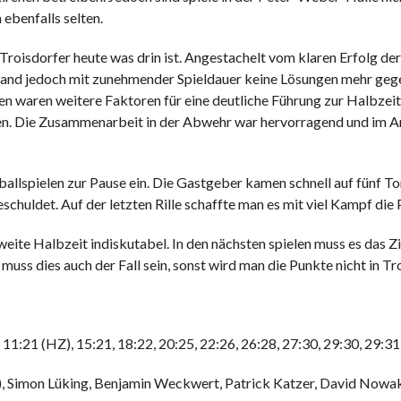
ebenfalls selten.
 Troisdorfer heute was drin ist. Angestachelt vom klaren Erfolg de
 fand jedoch mit zunehmender Spieldauer keine Lösungen mehr geg
aren weitere Faktoren für eine deutliche Führung zur Halbzeit. M
hren. Die Zusammenarbeit in der Abwehr war hervorragend und im A
ballspielen zur Pause ein. Die Gastgeber kamen schnell auf fünf Tor
huldet. Auf der letzten Rille schaffte man es mit viel Kampf die
eite Halbzeit indiskutabel. In den nächsten spielen muss es das Zi
uss dies auch der Fall sein, sonst wird man die Punkte nicht in Tr
1, 11:21 (HZ), 15:21, 18:22, 20:25, 22:26, 26:28, 27:30, 29:30, 29:31
or), Simon Lüking, Benjamin Weckwert, Patrick Katzer, David Nowa