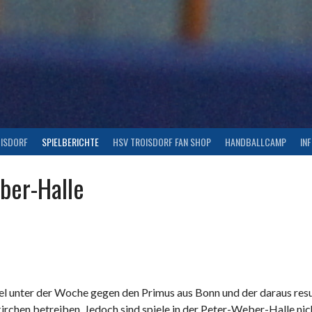
OISDORF
SPIELBERICHTE
HSV TROISDORF FAN SHOP
HANDBALLCAMP
IN
ber-Halle
l unter der Woche gegen den Primus aus Bonn und der daraus resul
hen betreiben. Jedoch sind spiele in der Peter-Weber-Halle nicht