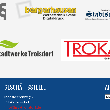
GESCHÄFTSSTELLE
A
Arc
Moosbeerenweg 7
53842 Troisdorf
info@hsv-troisdorf.de