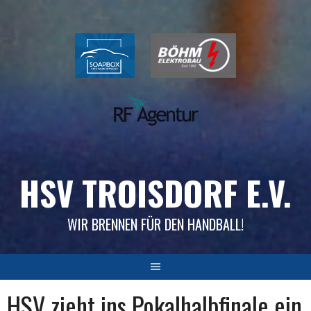
Skip
to
content
HSV TROISDORF E.V.
WIR BRENNEN FÜR DEN HANDBALL!
HSV zieht ins Pokalhalbfinale ein