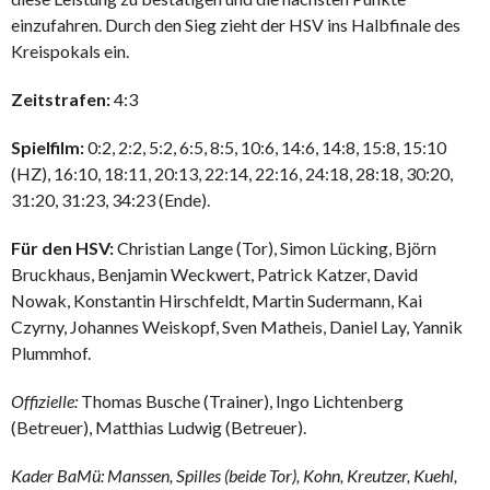
einzufahren. Durch den Sieg zieht der HSV ins Halbfinale des
Kreispokals ein.
Zeitstrafen:
4:3
Spielfilm:
0:2, 2:2, 5:2, 6:5, 8:5, 10:6, 14:6, 14:8, 15:8, 15:10
(HZ), 16:10, 18:11, 20:13, 22:14, 22:16, 24:18, 28:18, 30:20,
31:20, 31:23, 34:23 (Ende).
Für den HSV:
Christian Lange (Tor), Simon Lücking, Björn
Bruckhaus, Benjamin Weckwert, Patrick Katzer, David
Nowak, Konstantin Hirschfeldt, Martin Sudermann, Kai
Czyrny, Johannes Weiskopf, Sven Matheis, Daniel Lay, Yannik
Plummhof.
Offizielle:
Thomas Busche (Trainer), Ingo Lichtenberg
(Betreuer), Matthias Ludwig (Betreuer).
Kader BaMü: Manssen, Spilles (beide Tor), Kohn, Kreutzer, Kuehl,