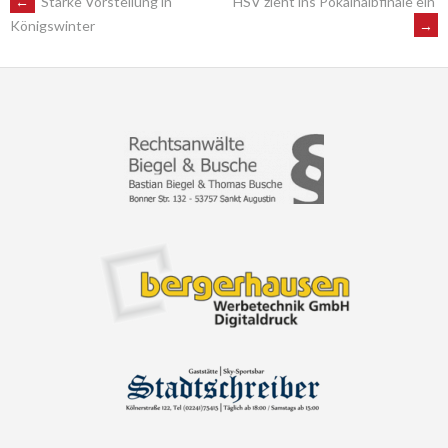
POST
←
Starke Vorstellung in
HSV zieht ins Pokalhalbfinale ein
→
Königswinter
NAVIGATION