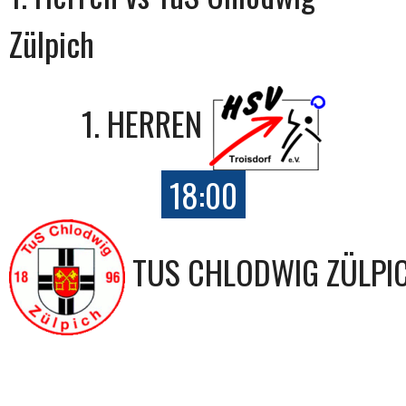
Zülpich
1. HERREN
18:00
TUS CHLODWIG ZÜLPI