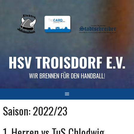
Skip
to
content
HSV TROISDORF E.V.
WIR BRENNEN FÜR DEN HANDBALL!
Saison:
2022/23
1. Herren vs TuS Chlodwig