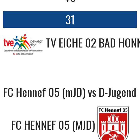
31
TV EICHE 02 BAD HON
FC Hennef 05 (mJD) vs D-Jugend
FC HENNEF 05 (MJD)