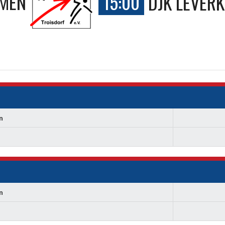
AMEN
15:00
DJK LEVER
n
n