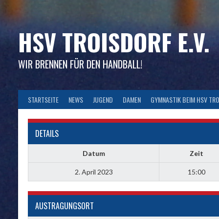
Skip
to
content
HSV TROISDORF E.V.
WIR BRENNEN FÜR DEN HANDBALL!
STARTSEITE
NEWS
JUGEND
DAMEN
GYMNASTIK BEIM HSV TR
DETAILS
Datum
Zeit
2. April 2023
15:00
AUSTRAGUNGSORT