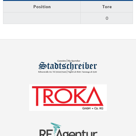
Position
Tore
0