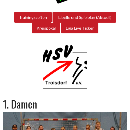
Trainingszeiten
Tabelle und Spielplan (Aktuell)
Kreispokal
Liga Live Ticker
1. Damen