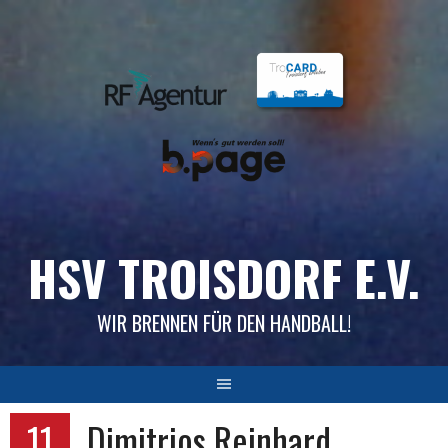
Skip
to
content
HSV TROISDORF E.V.
WIR BRENNEN FÜR DEN HANDBALL!
11
Dimitrios Reinhard