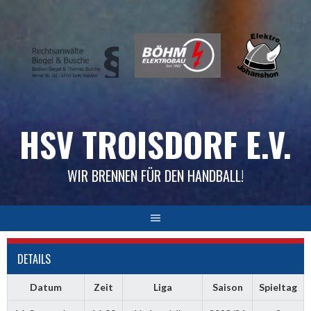
Skip
to
content
HSV TROISDORF E.V.
WIR BRENNEN FÜR DEN HANDBALL!
DETAILS
Datum
Zeit
Liga
Saison
Spieltag