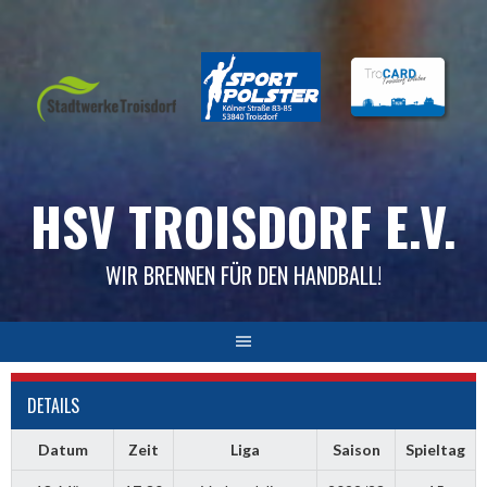
Skip
to
content
HSV TROISDORF E.V.
WIR BRENNEN FÜR DEN HANDBALL!
DETAILS
Datum
Zeit
Liga
Saison
Spieltag