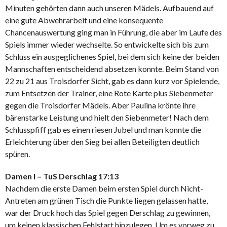
Minuten gehörten dann auch unseren Mädels. Aufbauend auf
eine gute Abwehrarbeit und eine konsequente
Chancenauswertung ging man in Führung, die aber im Laufe des
Spiels immer wieder wechselte. So entwickelte sich bis zum
Schluss ein ausgeglichenes Spiel, bei dem sich keine der beiden
Mannschaften entscheidend absetzen konnte. Beim Stand von
22 zu 21 aus Troisdorfer Sicht, gab es dann kurz vor Spielende,
zum Entsetzen der Trainer, eine Rote Karte plus Siebenmeter
gegen die Troisdorfer Mädels. Aber Paulina krönte ihre
bärenstarke Leistung und hielt den Siebenmeter! Nach dem
Schlusspfiff gab es einen riesen Jubel und man konnte die
Erleichterung über den Sieg bei allen Beteiligten deutlich
spüren.
Damen I – TuS Derschlag 17:13
Nachdem die erste Damen beim ersten Spiel durch Nicht-
Antreten am grünen Tisch die Punkte liegen gelassen hatte,
war der Druck hoch das Spiel gegen Derschlag zu gewinnen,
um keinen klassischen Fehlstart hinzulegen. Um es vorweg zu