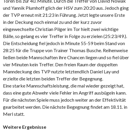
Toren bis zur 40. Minute. Durch die Treffer von David Nowak
und Yannik Plumhoff glich der HSV zum 20:20 aus. Jedoch ging
der TVP erneut mit 21:23 in Führung. Jetzt legte unsere Erste
in der Deckung noch einmal zu und der kurz zuvor
eingewechselte Christian Pilger im Tor hielt zwei wichtige
Bälle, so gelang es vier Treffer in Folge zu erzielen (25:23/49.).
Die Entscheidung fiel jedoch in Minute 55-59 beim Stand von
28:25 für die Truppe von Trainer Thomas Busche. Reihenweise
ließen beide Mannschaften ihre Chancen liegen und so fiel über
vier Minuten kein Treffer. Den freien Raum der doppelten
Manndeckung des TVP nutzte letztendlich Daniel Lay und
erzielte die letzten beiden Treffer der Begegnung.
Eine starke Mannschaftsleistung, die mal wieder gezeigt hat,
dass eine gute Abwehr viele Fehler im Angriff ausbügeln kann.
Für die nächsten Spiele muss jedoch weiter an der Effektivität
gearbeitet werden. Die nächste Begegnung findet am 18.11. in
Merl statt.
Weitere Ergebnisse