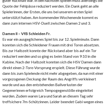
guter Rückhalt war. In den nächsten Spielen muss allerdings die
Quote der Fehlpässe reduziert werden. Ein Dank geht an alle
Spielerinnen, der Ersten, die uns bei unserem ersten Spiel
unterstützt haben. Am kommenden Wochenende kommt es
dann zum internen HSV-Duell zwischen Damen 2 und 3.
Damen II – VfB Schleiden Fr.
Es war ein ausgeglichenes Spiel bis zur 12. Spielminute. Dann
konnten sich die Schleidener Frauen mit drei Toren absetzen.
Bis zur Halbzeit konnte der Rückstand aber bis auf ein Tor
reduziert werden und so ging es beim Stand von 9:10 in die
Kabine. Nach der Halbzeit konnten sich die HSV Damen dann
direkt einen 2-Tore-Vorsprung erspielt. Diese Führung wurde
dann bis zum Spielende nicht mehr abgegeben, da nun mit einer
vorgezogenen Deckung der Raum des Angriffs verkleinert
wurde und aus den entstehenden Ballverlusten der
Gegenerinnen erfolgreich Tempogegenstöße eingeleitet
wurden. Zudem waren Lara und Sarah an diesem Tag sehr
treffsichere 7m-Schützinnen. Leider beendet Gabi wegen eines