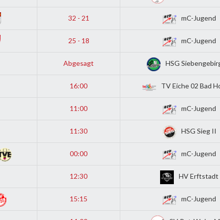
32 - 21
mC-Jugend
25 - 18
mC-Jugend
Abgesagt
HSG Siebengebirg
16:00
TV Eiche 02 Bad H
11:00
mC-Jugend
11:30
HSG Sieg II
00:00
mC-Jugend
12:30
HV Erftstadt
15:15
mC-Jugend