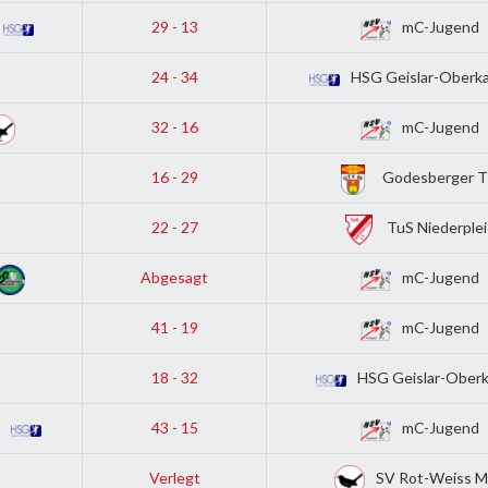
29 - 13
mC-Jugend
24 - 34
HSG Geislar-Oberkas
32 - 16
mC-Jugend
16 - 29
Godesberger 
22 - 27
TuS Niederplei
Abgesagt
mC-Jugend
41 - 19
mC-Jugend
18 - 32
HSG Geislar-Oberk
I
43 - 15
mC-Jugend
Verlegt
SV Rot-Weiss M