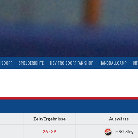
OISDORF
SPIELBERICHTE
HSV TROISDORF FAN SHOP
HANDBALLCAMP
IN
Zeit/Ergebnisse
Auswärts
26 - 39
HSG Sieg