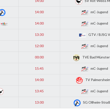
14:00
SV Rot-Weiss M
14:00
mC-Jugend
14:00
mC-Jugend
13:30
GTV / BJSG 
12:00
mC-Jugend
00:00
TVE Bad Münstere
15:45
mC-Jugend
14:00
TV Palmersheim
13:45
mC-Jugend
13:00
SG Ollheim-Straß