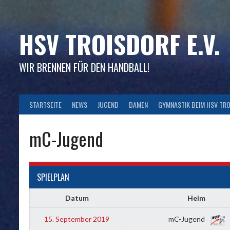
Skip
to
content
HSV TROISDORF E.V.
WIR BRENNEN FÜR DEN HANDBALL!
STARTSEITE
NEWS
JUGEND
DAMEN
GYMNASTIK BEIM HSV TR
mC-Jugend
SPIELPLAN
Datum
Heim
15. September 2019
mC-Jugend