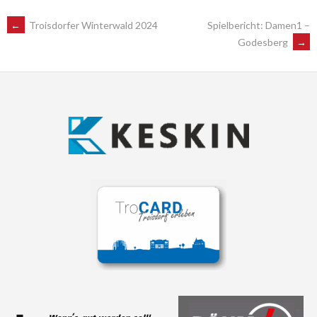
POST
←
Troisdorfer Winterwald 2024
Spielbericht: Damen1 –
Godesberg
→
NAVIGATION