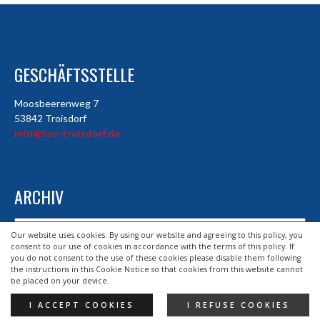
GESCHÄFTSSTELLE
Moosbeerenweg 7
53842 Troisdorf
info@hsv-troisdorf.de
ARCHIV
Archiv
Our website uses cookies. By using our website and agreeing to this policy, you
consent to our use of cookies in accordance with the terms of this policy. If
you do not consent to the use of these cookies please disable them following
the instructions in this Cookie Notice so that cookies from this website cannot
© 2026 HSV TROISDORF E.V.
be placed on your device.
DESIGND BY HSV TROISDORF E.V.
I ACCEPT COOKIES
I REFUSE COOKIES