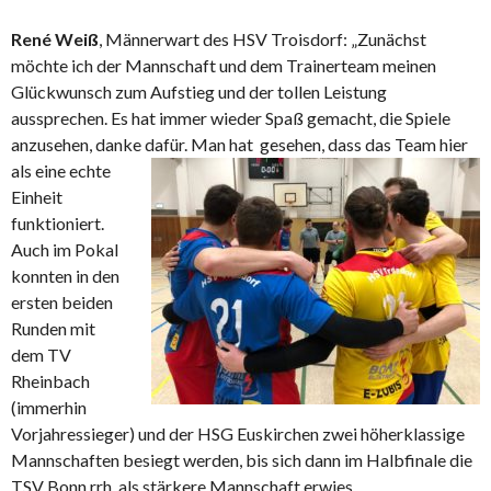
René Weiß
, Männerwart des HSV Troisdorf: „Zunächst
möchte ich der Mannschaft und dem Trainerteam meinen
Glückwunsch zum Aufstieg und der tollen Leistung
aussprechen. Es hat immer wieder Spaß gemacht, die Spiele
anzusehen, danke dafür. Man hat
gesehen, dass das Team hier
als eine echte
Einheit
funktioniert.
Auch im Pokal
konnten in den
ersten beiden
Runden mit
dem TV
Rheinbach
(immerhin
Vorjahressieger) und der HSG Euskirchen zwei höherklassige
Mannschaften besiegt werden, bis sich dann im Halbfinale die
TSV Bonn rrh. als stärkere Mannschaft erwies.